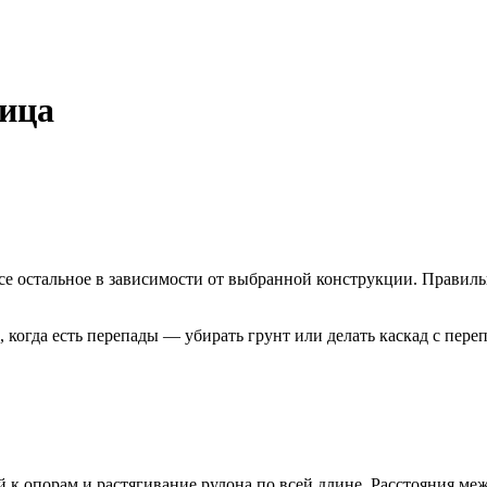
бица
все остальное в зависимости от выбранной конструкции. Правиль
, когда есть перепады — убирать грунт или делать каскад с пер
к опорам и растягивание рулона по всей длине. Расстояния межд