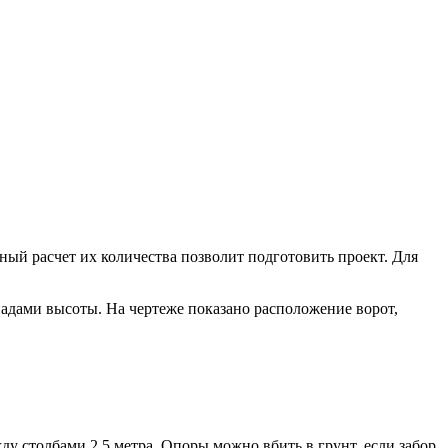
ный расчет их количества позволит подготовить проект. Для
епадами высоты. На чертеже показано расположение ворот,
у столбами 2.5 метра. Опоры можно вбить в грунт, если забор